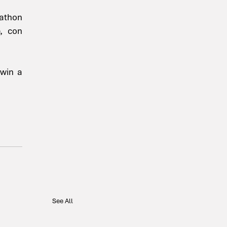
athon 
, con 
win a 
See All