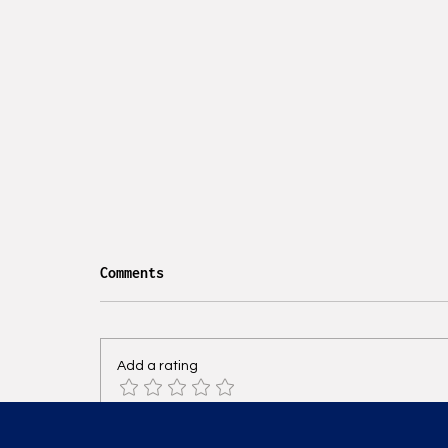
Comments
Add a rating
SOTTOCASA: Lombardini22
Write a comment...