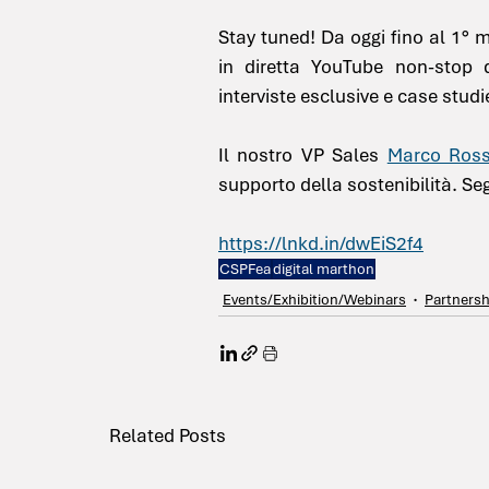
Stay tuned! Da oggi fino al 1° m
in diretta YouTube non-stop de
interviste esclusive e case studi
Il nostro VP Sales 
Marco Ross
supporto della sostenibilità. Seg
https://lnkd.in/dwEiS2f4
CSPFea
digital marthon
Events/Exhibition/Webinars
Partners
Related Posts